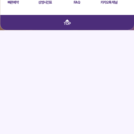
빠른예약
상영시간표
FAQ
카카오톡 채널
TOP
HIGHLIGHT FILMS
올해의 상영작을 만나보세요!
퓨처랩 AI 시네마 특별전
레디~액션! 15