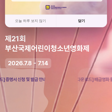
오늘 하루 보지 않기
닫기
제21회
부산국제어린이
청소년영화제
2026.7.8 - 7.14
[다운로드] 배급영화 활동지 다운로드
[다