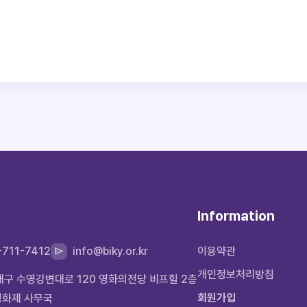
하시는 경우, 로그인에 사용하신 SNS 또한 보안을 위하여 반드시 로그아웃해
Information
-711-7412
info@biky.or.kr
이용약관
개인정보처리방침
운대구 수영강변대로 120 영화의전당 비프힐 2층
회원가입
영화제 사무국