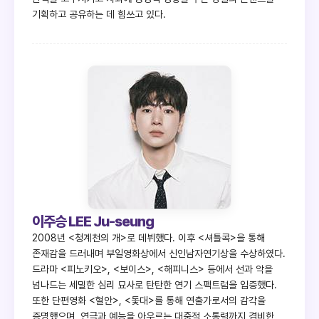
기획하고 공유하는 데 힘쓰고 있다.
이주승 LEE Ju-seung
2008년 <청계천의 개>로 데뷔했다. 이후 <셔틀콕>을 통해
존재감을 드러내며 부일영화상에서 신인남자연기상을 수상하였다.
드라마 <피노키오>, <보이스>, <해피니스> 등에서 선과 악을
넘나드는 세밀한 심리 묘사로 탄탄한 연기 스펙트럼을 입증했다.
또한 단편영화 <혈안>, <돛대>를 통해 연출가로서의 감각을
증명했으며, 연극과 예능을 아우르는 대중적 소통력까지 겸비한