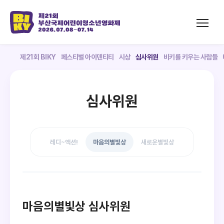
제21회 BIKY
페스티벌 아이덴티티
시상
심사위원
비키를 키우는 사람들
심사위원
레디~액션!
마음의별빛상
새로운별빛상
마음의별빛상 심사위원