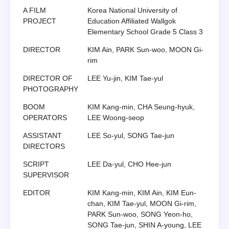
A FILM
Korea National University of
PROJECT
Education Affiliated Wallgok
Elementary School Grade 5 Class 3
DIRECTOR
KIM Ain, PARK Sun-woo, MOON Gi-
rim
DIRECTOR OF
LEE Yu-jin, KIM Tae-yul
PHOTOGRAPHY
BOOM
KIM Kang-min, CHA Seung-hyuk,
OPERATORS
LEE Woong-seop
ASSISTANT
LEE So-yul, SONG Tae-jun
DIRECTORS
SCRIPT
LEE Da-yul, CHO Hee-jun
SUPERVISOR
EDITOR
KIM Kang-min, KIM Ain, KIM Eun-
chan, KIM Tae-yul, MOON Gi-rim,
PARK Sun-woo, SONG Yeon-ho,
SONG Tae-jun, SHIN A-young, LEE