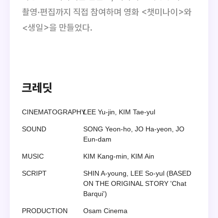
촬영·편집까지 직접 참여하며 영화 <챗미나이>와
<생일>을 만들었다.
크레딧
CINEMATOGRAPHY
LEE Yu-jin, KIM Tae-yul
SOUND
SONG Yeon-ho, JO Ha-yeon, JO
Eun-dam
MUSIC
KIM Kang-min, KIM Ain
SCRIPT
SHIN A-young, LEE So-yul (BASED
ON THE ORIGINAL STORY 'Chat
Barqui')
PRODUCTION
Osam Cinema