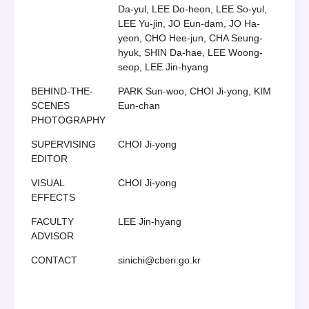
Da-yul, LEE Do-heon, LEE So-yul,
LEE Yu-jin, JO Eun-dam, JO Ha-
yeon, CHO Hee-jun, CHA Seung-
hyuk, SHIN Da-hae, LEE Woong-
seop, LEE Jin-hyang
BEHIND-THE-
PARK Sun-woo, CHOI Ji-yong, KIM
SCENES
Eun-chan
PHOTOGRAPHY
SUPERVISING
CHOI Ji-yong
EDITOR
VISUAL
CHOI Ji-yong
EFFECTS
FACULTY
LEE Jin-hyang
ADVISOR
CONTACT
sinichi@cberi.go.kr