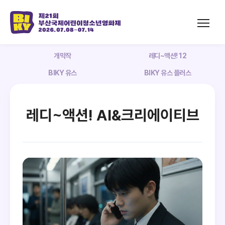
개막작
레디~액션! 12
BIKY 유스
BIKY 유스 플러스
레디~액션! AI&크리에이티브